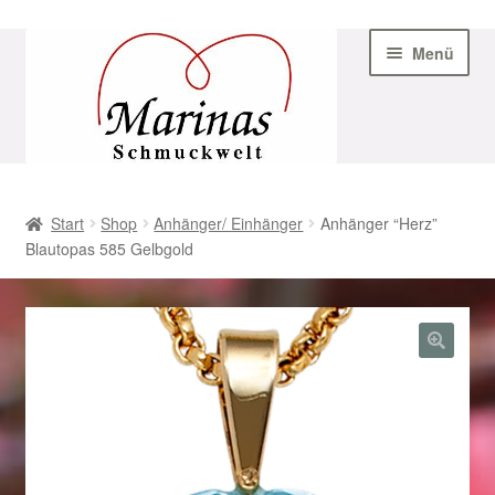
Zur
Zum
Menü
Navigation
Inhalt
springen
springen
Start
Start
Shop
Anhänger/ Einhänger
Anhänger “Herz”
Blautopas 585 Gelbgold
AGB
Beispiel-Seite
Datenschutz
Geschenke zu Ostern 2023
Geschenke zu Ostern 2024