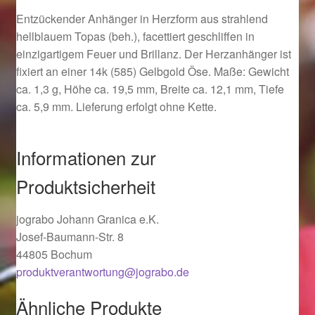
Ostergeschenke finden für Ostern 2019
Entzückender Anhänger in Herzform aus strahlend
hellblauem Topas (beh.), facettiert geschliffen in
einzigartigem Feuer und Brillanz. Der Herzanhänger ist
Ostergeschenke finden für Ostern 2020
fixiert an einer 14k (585) Gelbgold Öse. Maße: Gewicht
ca. 1,3 g, Höhe ca. 19,5 mm, Breite ca. 12,1 mm, Tiefe
Ostergeschenke finden für Ostern 2021
ca. 5,9 mm. Lieferung erfolgt ohne Kette.
Ostergeschenke finden für Ostern 2022
Informationen zur
Partner
Produktsicherheit
Shop
jograbo Johann Granica e.K.
Josef-Baumann-Str. 8
Startseite
44805 Bochum
produktverantwortung@jograbo.de
Startseite
Ähnliche Produkte