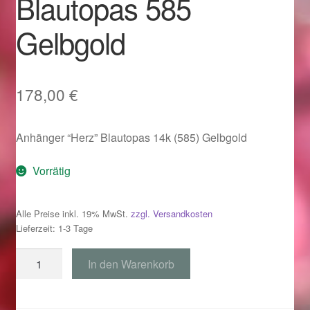
Blautopas 585
Im Gedenken an
Gelbgold
Impressum
Karneval 2015 – Schmuck zu Fasching & Co.
178,00
€
Karneval 2019 – Schmuck zu Fasching & Co.
Anhänger “Herz” Blautopas 14k (585) Gelbgold
Karneval 2020 – Schmuck zu Fasching & Co.
Vorrätig
Kasse
Alle Preise inkl. 19% MwSt.
zzgl. Versandkosten
Lieferzeit: 1-3 Tage
Liefer- und Versandkosten
Anhänger
In den Warenkorb
Magisches und Festliches zu Halloween
"Herz"
Blautopas
Magisches und Festliches zu Halloween
585