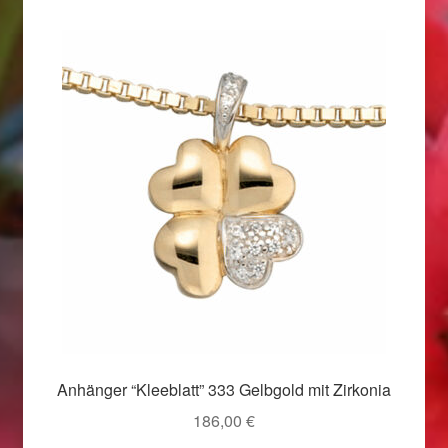
Valentinstag
Valentinstag 2016
Valentinstag Geschenke
Vertrag widerrufen
Warenkorb
Weihnachtsangebote 2015
Weihnachtsangebote 2016
Weihnachtsangebote 2017
Anhänger “Kleeblatt” 333 Gelbgold mit Zirkonia
186,00
€
Weihnachtsangebote 2018