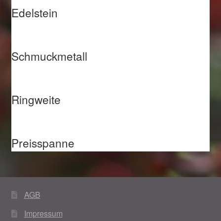
Edelstein
Weihnachtsangebote 2019
Weihnachtsangebote 2020
Schmuckmetall
Weihnachtsangebote 2021
Widerrufsrecht
Ringweite
Woocommerce Predictive Search
Preisspanne
AGB
Impressum