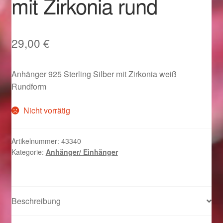
mit Zirkonia rund
Im Gedenken an
Impressum
29,00
€
Karneval 2015 – Schmuck zu Fasching & Co.
Anhänger 925 Sterling Silber mit Zirkonia weiß
Rundform
Karneval 2019 – Schmuck zu Fasching & Co.
Nicht vorrätig
Karneval 2020 – Schmuck zu Fasching & Co.
Artikelnummer:
43340
Kasse
Kategorie:
Anhänger/ Einhänger
Liefer- und Versandkosten
Magisches und Festliches zu Halloween
Beschreibung
Magisches und Festliches zu Halloween