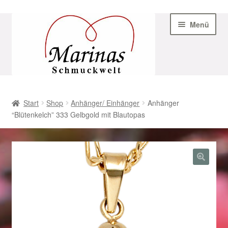
Zur
Zum
Menü
Navigation
Inhalt
springen
springen
Start
Start
Shop
Anhänger/ Einhänger
Anhänger
“Blütenkelch” 333 Gelbgold mit Blautopas
AGB
Beispiel-Seite
Datenschutz
Geschenke zu Ostern 2023
Geschenke zu Ostern 2024