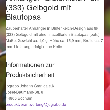
(333) Gelbgold mit
Ostergeschenke finden für Ostern 2019
Blautopas
Ostergeschenke finden für Ostern 2020
Zauberhafter Anhänger in Blütenkelch-Design aus 8k
Ostergeschenke finden für Ostern 2021
(333) Gelbgold mit einem facettierten Blautopas (beh.).
Maße: Gewicht ca. 1,0 g, Höhe ca. 15,9 mm, Breite ca. 7
Ostergeschenke finden für Ostern 2022
mm. Lieferung erfolgt ohne Kette.
Partner
Informationen zur
Shop
Produktsicherheit
Startseite
jograbo Johann Granica e.K.
Josef-Baumann-Str. 8
Startseite
44805 Bochum
produktverantwortung@jograbo.de