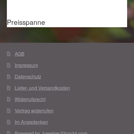
Preisspanne
AGB
Impressum
Datenschutz
Liefer- und Versandkosten
Widerrufsrecht
Vertrag widerrufen
Im Angedenken
Powered by Juwelier-Shop24.com