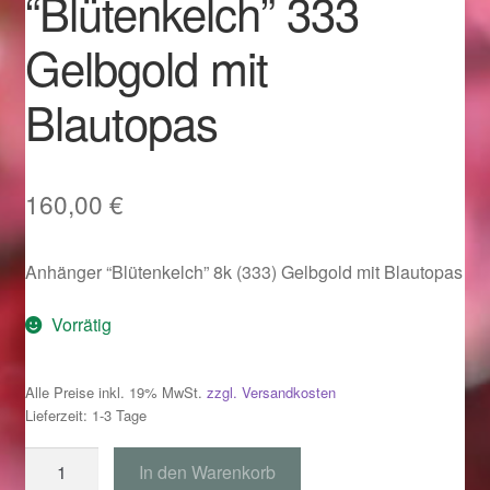
“Blütenkelch” 333
Im Gedenken an
Gelbgold mit
Impressum
Blautopas
Karneval 2015 – Schmuck zu Fasching & Co.
Karneval 2019 – Schmuck zu Fasching & Co.
160,00
€
Karneval 2020 – Schmuck zu Fasching & Co.
Anhänger “Blütenkelch” 8k (333) Gelbgold mit Blautopas
Kasse
Vorrätig
Liefer- und Versandkosten
Alle Preise inkl. 19% MwSt.
zzgl. Versandkosten
Lieferzeit: 1-3 Tage
Magisches und Festliches zu Halloween
Anhänger
In den Warenkorb
Magisches und Festliches zu Halloween
"Blütenkelch"