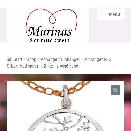
Zur
Zum
Menü
Navigation
Inhalt
springen
springen
Start
Start
Shop
Anhänger/ Einhänger
Anhänger 925
Silber/rhodiniert mit Zirkonia weiß rund
AGB
Beispiel-Seite
Datenschutz
Geschenke zu Ostern 2023
Geschenke zu Ostern 2024