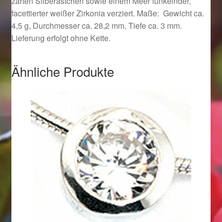
zarten Silberästchen sowie einem Meer funkelnder,
Ostergeschenke finden für Ostern 2019
facettierter weißer Zirkonia verziert. Maße: Gewicht ca.
4,5 g, Durchmesser ca. 28,2 mm, Tiefe ca. 3 mm.
Lieferung erfolgt ohne Kette.
Ostergeschenke finden für Ostern 2020
Ostergeschenke finden für Ostern 2021
Ähnliche Produkte
Ostergeschenke finden für Ostern 2022
Partner
Shop
Startseite
Startseite