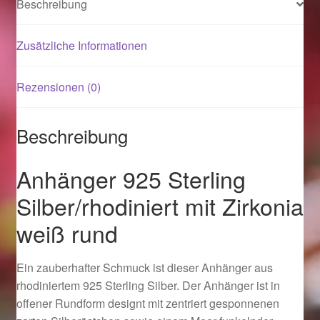
Beschreibung
Magisches und Festliches zu Halloween 2021
Zusätzliche Informationen
Magisches und Festliches zu Halloween 2022
Rezensionen (0)
Mein Konto
Beschreibung
Logout
Anhänger 925 Sterling
Ostergeschenke finden für Ostern 2015
Silber/rhodiniert mit Zirkonia
weiß rund
Ostergeschenke finden für Ostern 2016
Ostergeschenke finden für Ostern 2017
Ein zauberhafter Schmuck ist dieser Anhänger aus
rhodiniertem 925 Sterling Silber. Der Anhänger ist in
Ostergeschenke finden für Ostern 2018
offener Rundform designt mit zentriert gesponnenen