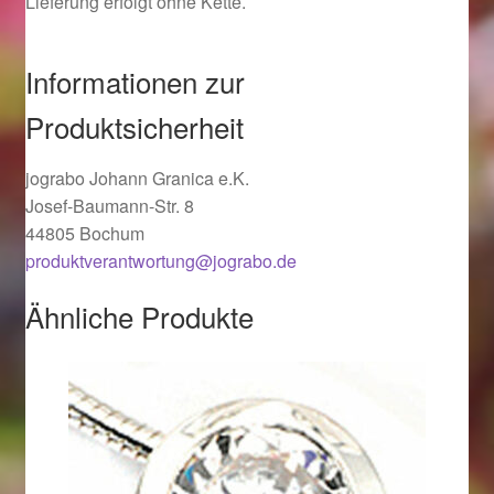
Lieferung erfolgt ohne Kette.
Ostergeschenke finden für Ostern 2019
Informationen zur
Ostergeschenke finden für Ostern 2020
Produktsicherheit
Ostergeschenke finden für Ostern 2021
jograbo Johann Granica e.K.
Ostergeschenke finden für Ostern 2022
Josef-Baumann-Str. 8
44805 Bochum
produktverantwortung@jograbo.de
Partner
Ähnliche Produkte
Shop
Startseite
Startseite