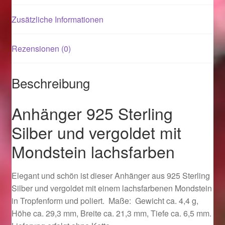
Zusätzliche Informationen
Magisches und Festliches zu Halloween 2021
Rezensionen (0)
Magisches und Festliches zu Halloween 2022
Mein Konto
Beschreibung
Logout
Anhänger 925 Sterling
Silber und vergoldet mit
Ostergeschenke finden für Ostern 2015
Mondstein lachsfarben
Ostergeschenke finden für Ostern 2016
Elegant und schön ist dieser Anhänger aus 925 Sterling
Ostergeschenke finden für Ostern 2017
Silber und vergoldet mit einem lachsfarbenen Mondstein
in Tropfenform und poliert. Maße: Gewicht ca. 4,4 g,
Ostergeschenke finden für Ostern 2018
Höhe ca. 29,3 mm, Breite ca. 21,3 mm, Tiefe ca. 6,5 mm.