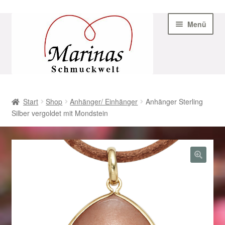
Zur
Zum
Menü
Navigation
Inhalt
springen
springen
Start
Start
Shop
Anhänger/ Einhänger
Anhänger Sterling
Silber vergoldet mit Mondstein
AGB
Beispiel-Seite
Datenschutz
Geschenke zu Ostern 2023
Geschenke zu Ostern 2024