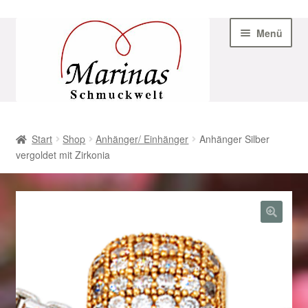
Zur
Zum
Menü
Navigation
Inhalt
springen
springen
Start
Start
Shop
Anhänger/ Einhänger
Anhänger Silber
vergoldet mit Zirkonia
AGB
Beispiel-Seite
Datenschutz
Geschenke zu Ostern 2023
Geschenke zu Ostern 2024