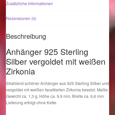
Zusätzliche Informationen
Magisches und Festliches zu Halloween 2021
Rezensionen (0)
Magisches und Festliches zu Halloween 2022
Beschreibung
Mein Konto
Anhänger 925 Sterling
Logout
Silber vergoldet mit weißen
Ostergeschenke finden für Ostern 2015
Zirkonia
Ostergeschenke finden für Ostern 2016
Strahlend schöner Anhänger aus 925 Sterling Silber und
vergoldet mit weißen facettierten Zirkonia besetzt. Maße:
Ostergeschenke finden für Ostern 2017
Gewicht ca. 1,3 g, Höhe ca. 9,9 mm, Breite ca. 6,6 mm.
Lieferung erfolgt ohne Kette.
Ostergeschenke finden für Ostern 2018