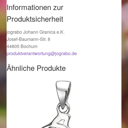
Informationen zur
Ostergeschenke finden für Ostern 2019
Produktsicherheit
Ostergeschenke finden für Ostern 2020
jograbo Johann Granica e.K.
Ostergeschenke finden für Ostern 2021
Josef-Baumann-Str. 8
44805 Bochum
Ostergeschenke finden für Ostern 2022
produktverantwortung@jograbo.de
Ähnliche Produkte
Partner
Shop
Startseite
Startseite