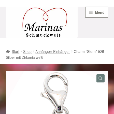
Zur
Zum
Menü
Navigation
Inhalt
springen
springen
Start
Start
Shop
Anhänger/ Einhänger
Charm “Stern” 925
Silber mit Zirkonia weiß
AGB
Beispiel-Seite
Datenschutz
Geschenke zu Ostern 2023
Geschenke zu Ostern 2024