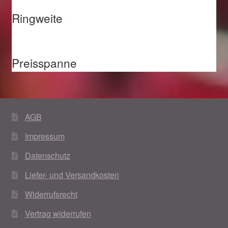
Ringweite
Preisspanne
AGB
Impressum
Datenschutz
Liefer- und Versandkosten
Widerrufsrecht
Vertrag widerrufen