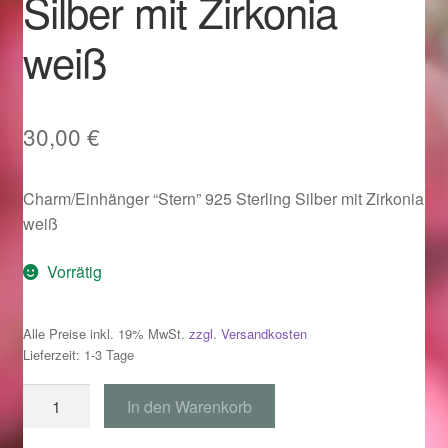
Silber mit Zirkonia
Im Gedenken an
weiß
Impressum
Karneval 2015 – Schmuck zu Fasching & Co.
30,00
€
Karneval 2019 – Schmuck zu Fasching & Co.
Charm/Einhänger “Stern” 925 Sterling Silber mit Zirkonia
weiß
Karneval 2020 – Schmuck zu Fasching & Co.
Vorrätig
Kasse
Alle Preise inkl. 19% MwSt.
zzgl. Versandkosten
Liefer- und Versandkosten
Lieferzeit: 1-3 Tage
Magisches und Festliches zu Halloween
Charm
In den Warenkorb
"Stern"
Magisches und Festliches zu Halloween
925