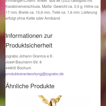
Einhänger/Charm “Anker” aus 8k (333) Gelbgold mit
Ostergeschenke finden für Ostern 2019
Karabinerverschluss. Maße: Gewicht ca. 0,5 g, Höhe ca.
17 mm, Breite ca. 10,9 mm, Tiefe ca. 1,6 mm. Lieferung
erfolgt ohne Kette oder Armband.
Ostergeschenke finden für Ostern 2020
Ostergeschenke finden für Ostern 2021
Informationen zur
Produktsicherheit
Ostergeschenke finden für Ostern 2022
jograbo Johann Granica e.K.
Partner
Josef-Baumann-Str. 8
44805 Bochum
Shop
produktverantwortung@jograbo.de
Startseite
Ähnliche Produkte
Startseite