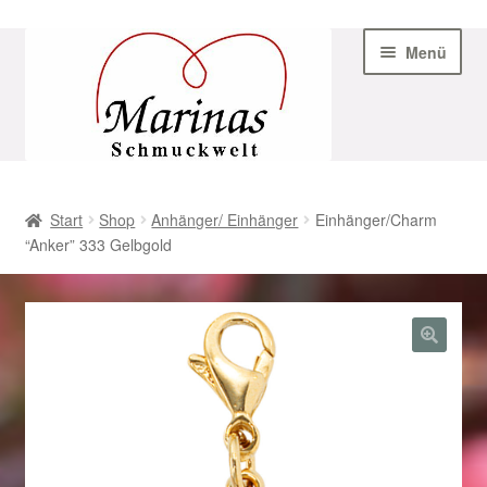
Zur
Zum
Menü
Navigation
Inhalt
springen
springen
Start
Start
Shop
Anhänger/ Einhänger
Einhänger/Charm
“Anker” 333 Gelbgold
AGB
Beispiel-Seite
Datenschutz
Geschenke zu Ostern 2023
Geschenke zu Ostern 2024