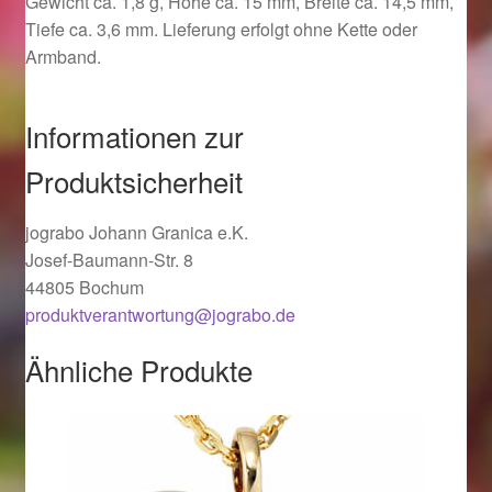
Gewicht ca. 1,8 g, Höhe ca. 15 mm, Breite ca. 14,5 mm,
Ostergeschenke finden für Ostern 2019
Tiefe ca. 3,6 mm. Lieferung erfolgt ohne Kette oder
Armband.
Ostergeschenke finden für Ostern 2020
Informationen zur
Ostergeschenke finden für Ostern 2021
Produktsicherheit
Ostergeschenke finden für Ostern 2022
jograbo Johann Granica e.K.
Josef-Baumann-Str. 8
Partner
44805 Bochum
produktverantwortung@jograbo.de
Shop
Ähnliche Produkte
Startseite
Startseite