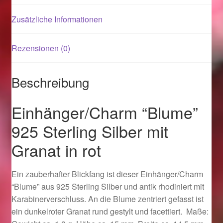
Zusätzliche Informationen
Magisches und Festliches zu Halloween 2021
Rezensionen (0)
Magisches und Festliches zu Halloween 2022
Mein Konto
Beschreibung
Logout
Einhänger/Charm “Blume”
925 Sterling Silber mit
Ostergeschenke finden für Ostern 2015
Granat in rot
Ostergeschenke finden für Ostern 2016
Ein zauberhafter Blickfang ist dieser Einhänger/Charm
Ostergeschenke finden für Ostern 2017
“Blume” aus 925 Sterling Silber und antik rhodiniert mit
Karabinerverschluss. An die Blume zentriert gefasst ist
Ostergeschenke finden für Ostern 2018
ein dunkelroter Granat rund gestylt und facettiert. Maße: