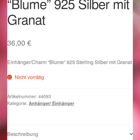
“Blume” 925 Silber mit
Im Gedenken an
Granat
Impressum
Karneval 2015 – Schmuck zu Fasching & Co.
36,00
€
Karneval 2019 – Schmuck zu Fasching & Co.
Einhänger/Charm “Blume” 925 Sterling Silber mit Granat
Karneval 2020 – Schmuck zu Fasching & Co.
Nicht vorrätig
Kasse
Artikelnummer:
44093
Kategorie:
Anhänger/ Einhänger
Liefer- und Versandkosten
Magisches und Festliches zu Halloween
Beschreibung
Magisches und Festliches zu Halloween