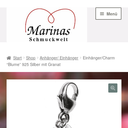
Zur
Zum
Menü
Navigation
Inhalt
springen
springen
Start
Start
Shop
Anhänger/ Einhänger
Einhänger/Charm
“Blume” 925 Silber mit Granat
AGB
Beispiel-Seite
Datenschutz
Geschenke zu Ostern 2023
Geschenke zu Ostern 2024