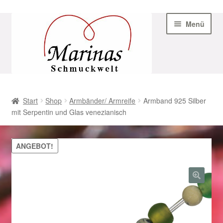
Zur
Zum
Menü
Navigation
Inhalt
springen
springen
Start
Start
Shop
Armbänder/ Armreife
Armband 925 Silber
mit Serpentin und Glas venezianisch
AGB
Beispiel-Seite
ANGEBOT!
Datenschutz
Geschenke zu Ostern 2023
Geschenke zu Ostern 2024