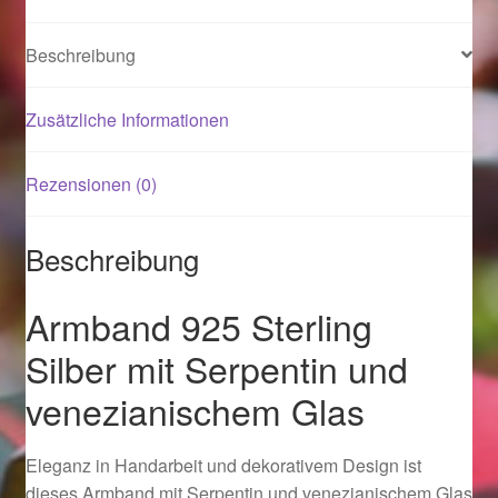
Beschreibung
Magisches und Festliches zu Halloween 2021
Magisches und Festliches zu Halloween 2022
Zusätzliche Informationen
Mein Konto
Rezensionen (0)
Logout
Beschreibung
Ostergeschenke finden für Ostern 2015
Armband 925 Sterling
Ostergeschenke finden für Ostern 2016
Silber mit Serpentin und
venezianischem Glas
Ostergeschenke finden für Ostern 2017
Eleganz in Handarbeit und dekorativem Design ist
Ostergeschenke finden für Ostern 2018
dieses Armband mit Serpentin und venezianischem Glas