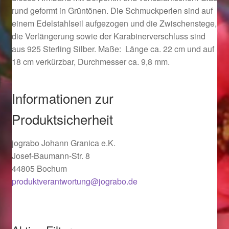
rund geformt in Grüntönen. Die Schmuckperlen sind auf
Ostergeschenke finden für Ostern 2019
einem Edelstahlseil aufgezogen und die Zwischenstege,
die Verlängerung sowie der Karabinerverschluss sind
Ostergeschenke finden für Ostern 2020
aus 925 Sterling Silber. Maße: Länge ca. 22 cm und auf
18 cm verkürzbar, Durchmesser ca. 9,8 mm.
Ostergeschenke finden für Ostern 2021
Informationen zur
Ostergeschenke finden für Ostern 2022
Produktsicherheit
Partner
jograbo Johann Granica e.K.
Shop
Josef-Baumann-Str. 8
44805 Bochum
Startseite
produktverantwortung@jograbo.de
Startseite