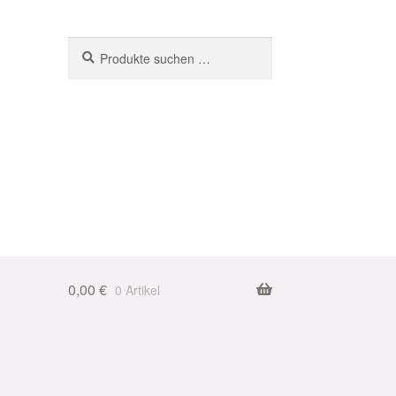
Suchen
Suchen
nach:
0,00
€
0 Artikel