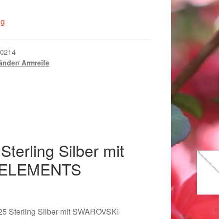
ig
0214
nder/ Armreife
terling Silber mit
 ELEMENTS
018
25 Sterling Silber mit SWAROVSKI