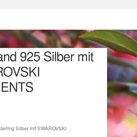
nd 925 Silber mit
OVSKI
MENTS
sum
terling Silber mit SWAROVSKI