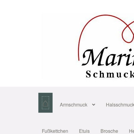
Zur
Zum
Navigation
Inhalt
springen
springen
⌂
Armschmuck
Halsschmuc
Fußkettchen
Etuis
Brosche
H