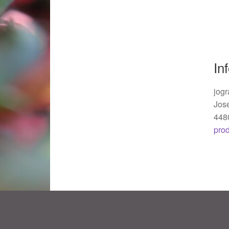
Woocommerce Predictive Search
In
jogr
Jos
448
pro