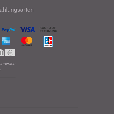
ahlungsarten
berweisu
g