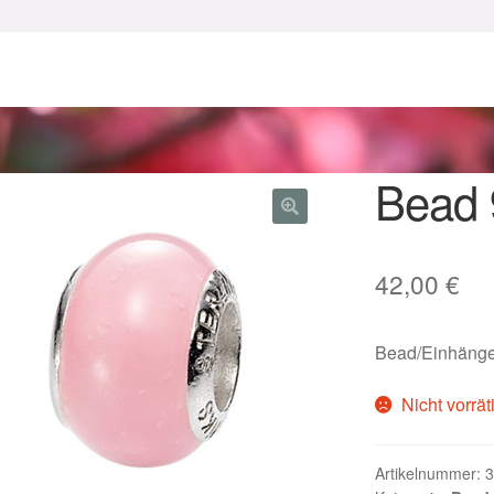
enke zu Ostern 2023
Geschenke zu Ostern 2024
chenkideen für Weihnachten 2023
chenkideen für Weihnachten 2025
Bead 
lloween Schmuck online kaufen 2016
42,00
€
lloween Schmuck online kaufen 2018
Im Gedenken an
Impres
Bead/Einhänger
o.
Karneval 2019 – Schmuck zu Fasching & Co.
Nicht vorrät
o.
Kasse
Liefer- und Versandkosten
gisches und Festliches zu Halloween
Artikelnummer:
3