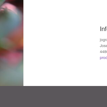
Woocommerce Predictive Search
In
jogr
Jos
448
pro