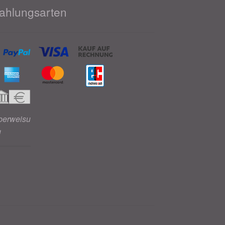
ahlungsarten
berweisu
g