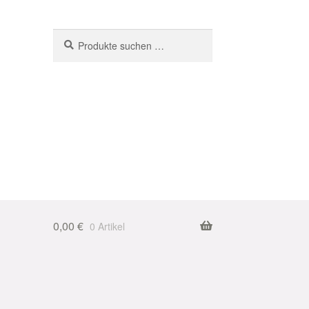
Suchen
Suchen
nach:
0,00
€
0 Artikel