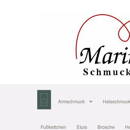
Zur
Zum
Navigation
Inhalt
springen
springen
⌂
Armschmuck
Halsschmuc
Fußkettchen
Etuis
Brosche
H