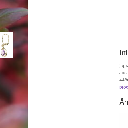
Woocommerce Predictive Search
In
jogr
Jos
448
pro
Äh