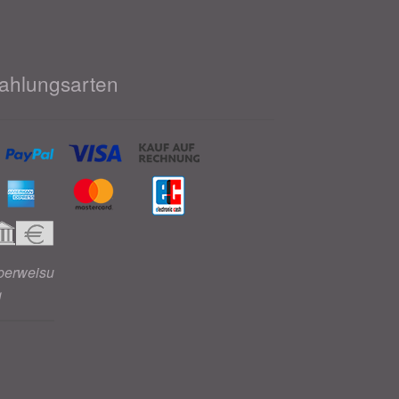
ahlungsarten
berweisu
g