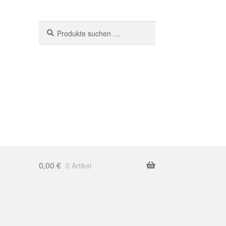
Suchen
Suchen
nach:
0,00
€
0 Artikel