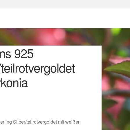
ns 925
/teilrotvergoldet
rkonia
sum
rling Silber/teilrotvergoldet mit weißen