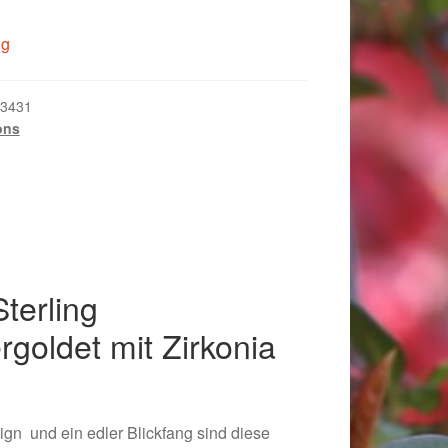
ig
3431
ons
terling
ergoldet mit Zirkonia
018
gn und ein edler Blickfang sind diese