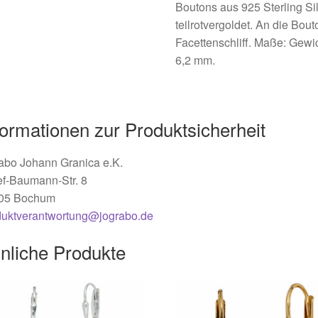
Boutons aus 925 Sterling Silb
teilrotvergoldet. An die Bou
Facettenschliff. Maße: Gewic
6,2 mm.
formationen zur Produktsicherheit
abo Johann Granica e.K.
ef-Baumann-Str. 8
05 Bochum
duktverantwortung@jograbo.de
nliche Produkte