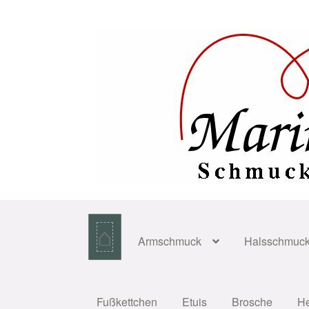
Zur
Zum
Navigation
Inhalt
springen
springen
⌂
Armschmuck
Halsschmuc
Fußkettchen
Etuis
Brosche
H