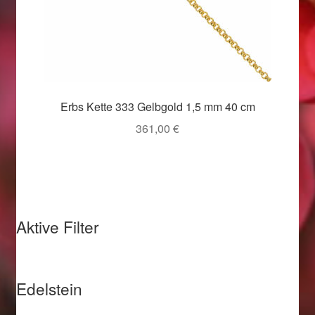
Valentinstag
Valentinstag 2016
Valentinstag Geschenke
Erbs Kette 333 Gelbgold 1,5 mm 40 cm
Vertrag widerrufen
361,00
€
Warenkorb
Weihnachtsangebote 2015
Aktive Filter
Weihnachtsangebote 2016
Weihnachtsangebote 2017
Edelstein
Weihnachtsangebote 2018