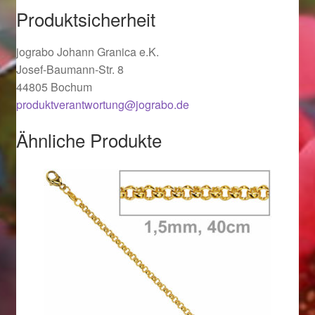
Produktsicherheit
Ostergeschenke finden für Ostern 2019
jograbo Johann Granica e.K.
Ostergeschenke finden für Ostern 2020
Josef-Baumann-Str. 8
44805 Bochum
Ostergeschenke finden für Ostern 2021
produktverantwortung@jograbo.de
Ostergeschenke finden für Ostern 2022
Ähnliche Produkte
Partner
Shop
Startseite
Startseite