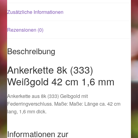
Zusätzliche Informationen
Magisches und Festliches zu Halloween 2021
Rezensionen (0)
Magisches und Festliches zu Halloween 2022
Mein Konto
Beschreibung
Logout
Ankerkette 8k (333)
Weißgold 42 cm 1,6 mm
Ostergeschenke finden für Ostern 2015
Ankerkette aus 8k (333) Gelbgold mit
Ostergeschenke finden für Ostern 2016
Federringverschluss. Maße: Maße: Länge ca. 42 cm
lang, 1,6 mm dick.
Ostergeschenke finden für Ostern 2017
Ostergeschenke finden für Ostern 2018
Informationen zur