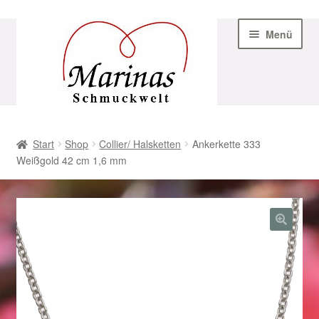
Zur
Zum
Menü
Navigation
Inhalt
springen
springen
Start
Start
Shop
Collier/ Halsketten
Ankerkette 333
Weißgold 42 cm 1,6 mm
AGB
Beispiel-Seite
Datenschutz
Geschenke zu Ostern 2023
Geschenke zu Ostern 2024