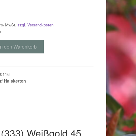
 19% MwSt.
zzgl. Versandkosten
e
In den Warenkorb
0116
er/ Halsketten
018
 (333) Weißgold 45