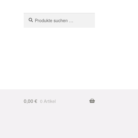
Suchen
Suchen
nach:
0,00
€
0 Artikel