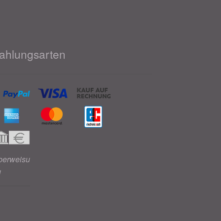
ahlungsarten
berweisu
g