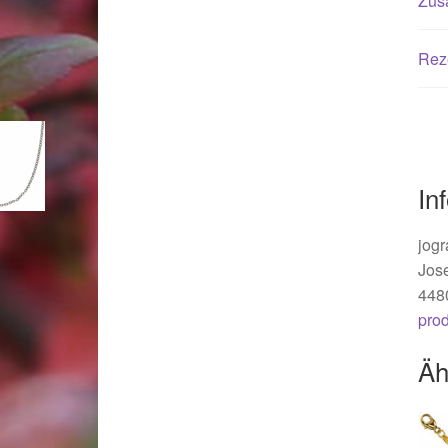
Zusä
Woocommerce Predictive Search
Rez
In
jogr
Jos
448
pro
Äh