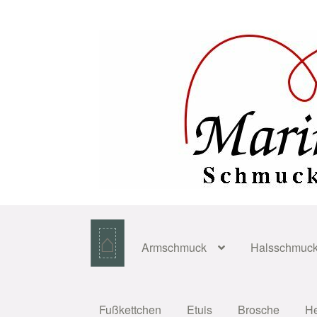
Zur
Zum
Navigation
Inhalt
springen
springen
⌂
Armschmuck
Halsschmuc
Fußkettchen
Etuis
Brosche
H