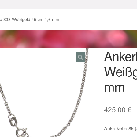
enke zu Ostern 2023
Geschenke zu Ostern 2024
te 333 Weißgold 45 cm 1,6 mm
chenkideen für Weihnachten 2023
chenkideen für Weihnachten 2025
Anker
Weißg
lloween Schmuck online kaufen 2016
mm
lloween Schmuck online kaufen 2018
Im Gedenken an
Impres
o.
Karneval 2019 – Schmuck zu Fasching & Co.
425,00
€
o.
Kasse
Liefer- und Versandkosten
Ankerkette 8k 
gisches und Festliches zu Halloween