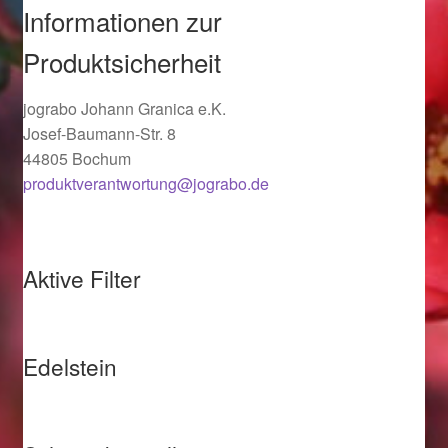
Informationen zur
Ostergeschenke finden für Ostern 2019
Produktsicherheit
Ostergeschenke finden für Ostern 2020
jograbo Johann Granica e.K.
Ostergeschenke finden für Ostern 2021
Josef-Baumann-Str. 8
44805 Bochum
produktverantwortung@jograbo.de
Ostergeschenke finden für Ostern 2022
Partner
Aktive Filter
Shop
Startseite
Edelstein
Startseite