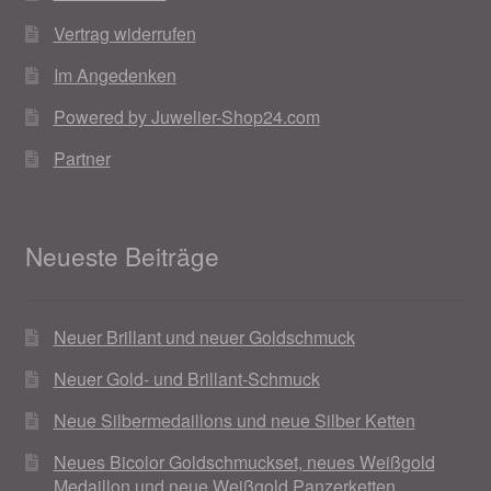
Vertrag widerrufen
Weihnachtsangebote 2019
Im Angedenken
Weihnachtsangebote 2020
Powered by Juwelier-Shop24.com
Weihnachtsangebote 2021
Partner
Widerrufsrecht
Neueste Beiträge
Woocommerce Predictive Search
Neuer Brillant und neuer Goldschmuck
Neuer Gold- und Brillant-Schmuck
Neue Silbermedaillons und neue Silber Ketten
Neues Bicolor Goldschmuckset, neues Weißgold
Medaillon und neue Weißgold Panzerketten