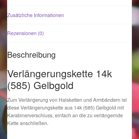
Zusätzliche Informationen
Magisches und Festliches zu Halloween 2021
Magisches und Festliches zu Halloween 2022
Rezensionen (0)
Mein Konto
Beschreibung
Logout
Verlängerungskette 14k
(585) Gelbgold
Ostergeschenke finden für Ostern 2015
Ostergeschenke finden für Ostern 2016
Zum Verlängerung von Halsketten und Armbändern ist
diese Verlängerungskette aus 14k (585) Gelbgold mit
Ostergeschenke finden für Ostern 2017
Karabinerverschluss, einfach an die zu verlängernde
Kette anschließen.
Ostergeschenke finden für Ostern 2018