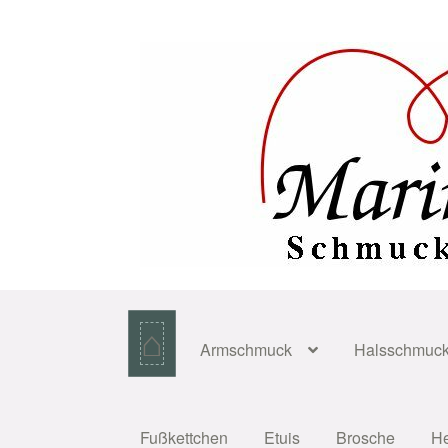
Zur
Zum
Navigation
Inhalt
springen
springen
⌂
Armschmuck
Halsschmuc
Fußkettchen
Etuis
Brosche
H