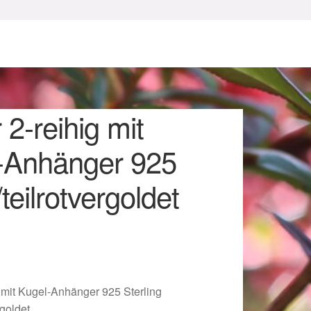
r 2-reihig mit
-Anhänger 925
/teilrotvergoldet
sum
g mit Kugel-Anhänger 925 Sterling
rgoldet