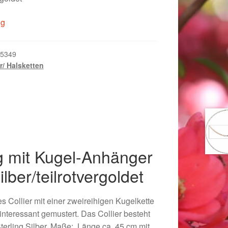
ig
5349
er/ Halsketten
ig mit Kugel-Anhänger
ilber/teilrotvergoldet
018
es Collier mit einer zweireihigen Kugelkette
teressant gemustert. Das Collier besteht
Sterling Silber. Maße: Länge ca. 45 cm mit