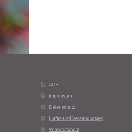
Woocommerce Predictive Search
AGB
Impressum
Datenschutz
Liefer- und Versandkosten
Widerrufsrecht