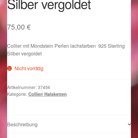
Silber vergoldet
Im Gedenken an
Impressum
75,00
€
Karneval 2015 – Schmuck zu Fasching & Co.
Collier mit Mondstein Perlen lachsfarben 925 Sterling
Silber vergoldet
Karneval 2019 – Schmuck zu Fasching & Co.
Nicht vorrätig
Karneval 2020 – Schmuck zu Fasching & Co.
Artikelnummer:
37456
Kasse
Kategorie:
Collier/ Halsketten
Liefer- und Versandkosten
Magisches und Festliches zu Halloween
Beschreibung
Magisches und Festliches zu Halloween