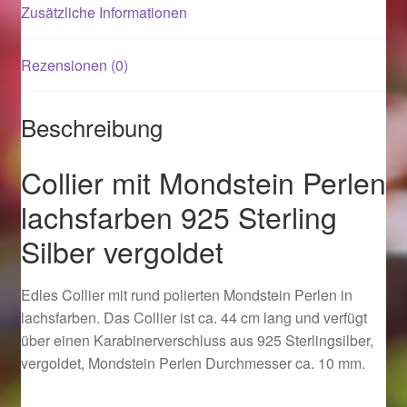
Zusätzliche Informationen
Magisches und Festliches zu Halloween 2021
Rezensionen (0)
Magisches und Festliches zu Halloween 2022
Beschreibung
Mein Konto
Collier mit Mondstein Perlen
Logout
lachsfarben 925 Sterling
Ostergeschenke finden für Ostern 2015
Silber vergoldet
Ostergeschenke finden für Ostern 2016
Edles Collier mit rund polierten Mondstein Perlen in
lachsfarben. Das Collier ist ca. 44 cm lang und verfügt
Ostergeschenke finden für Ostern 2017
über einen Karabinerverschluss aus 925 Sterlingsilber,
vergoldet, Mondstein Perlen Durchmesser ca. 10 mm.
Ostergeschenke finden für Ostern 2018