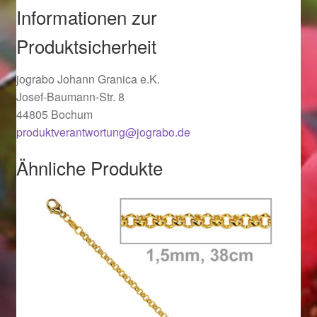
Informationen zur
Ostergeschenke finden für Ostern 2019
Produktsicherheit
Ostergeschenke finden für Ostern 2020
jograbo Johann Granica e.K.
Ostergeschenke finden für Ostern 2021
Josef-Baumann-Str. 8
44805 Bochum
Ostergeschenke finden für Ostern 2022
produktverantwortung@jograbo.de
Ähnliche Produkte
Partner
Shop
Startseite
Startseite