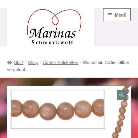
Zur
Zum
Menü
Navigation
Inhalt
springen
springen
Start
Start
Shop
Collier/ Halsketten
Mondstein Collier Silber
vergoldet
AGB
Beispiel-Seite
Datenschutz
Geschenke zu Ostern 2023
Geschenke zu Ostern 2024