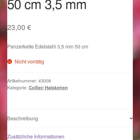
50 cm 3,5 mm
Im Gedenken an
Impressum
23,00
€
Karneval 2015 – Schmuck zu Fasching & Co.
Panzerkette Edelstahl 3,5 mm 50 cm
Karneval 2019 – Schmuck zu Fasching & Co.
Nicht vorrätig
Karneval 2020 – Schmuck zu Fasching & Co.
Artikelnummer:
43008
Kategorie:
Collier/ Halsketten
Kasse
Liefer- und Versandkosten
Beschreibung
Magisches und Festliches zu Halloween
Zusätzliche Informationen
Magisches und Festliches zu Halloween