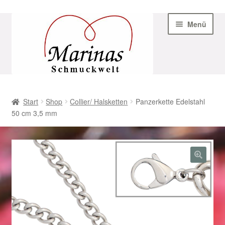
Zur
Zum
Menü
Navigation
Inhalt
springen
springen
Start
Start
Shop
Collier/ Halsketten
Panzerkette Edelstahl
50 cm 3,5 mm
AGB
Beispiel-Seite
Datenschutz
Geschenke zu Ostern 2023
Geschenke zu Ostern 2024