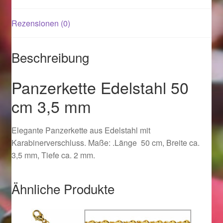
Rezensionen (0)
Magisches und Festliches zu Halloween 2021
Magisches und Festliches zu Halloween 2022
Beschreibung
Mein Konto
Panzerkette Edelstahl 50
cm 3,5 mm
Logout
Elegante Panzerkette aus Edelstahl mit
Ostergeschenke finden für Ostern 2015
Karabinerverschluss. Maße: .Länge 50 cm, Breite ca.
3,5 mm, Tiefe ca. 2 mm.
Ostergeschenke finden für Ostern 2016
Ostergeschenke finden für Ostern 2017
Ähnliche Produkte
Ostergeschenke finden für Ostern 2018