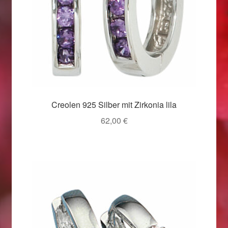
Weihnachtsangebote 2019
Weihnachtsangebote 2020
Weihnachtsangebote 2021
Widerrufsrecht
Creolen 925 Silber mit Zirkonia lila
62,00
€
Woocommerce Predictive Search