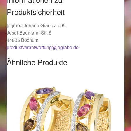
Ostergeschenke finden für Ostern 2019
Produktsicherheit
Ostergeschenke finden für Ostern 2020
jograbo Johann Granica e.K.
Josef-Baumann-Str. 8
Ostergeschenke finden für Ostern 2021
44805 Bochum
produktverantwortung@jograbo.de
Ostergeschenke finden für Ostern 2022
Ähnliche Produkte
Partner
Shop
Startseite
Startseite