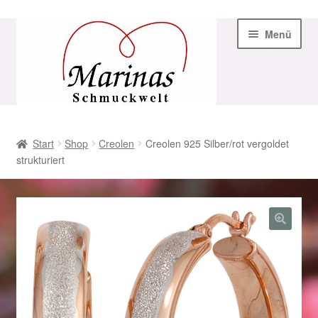
Zur
Zum
Menü
Navigation
Inhalt
springen
springen
Start
Start
Shop
Creolen
Creolen 925 Silber/rot vergoldet
strukturiert
AGB
Beispiel-Seite
Datenschutz
Geschenke zu Ostern 2023
Geschenke zu Ostern 2024