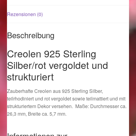
Rezensionen (0)
Magisches und Festliches zu Halloween 2021
Magisches und Festliches zu Halloween 2022
Beschreibung
Mein Konto
Creolen 925 Sterling
Silber/rot vergoldet und
Logout
strukturiert
Ostergeschenke finden für Ostern 2015
Zauberhafte Creolen aus 925 Sterling Silber,
Ostergeschenke finden für Ostern 2016
teilrhodiniert und rot vergoldet sowie teilmattiert und mit
strukturiertem Dekor versehen. Maße: Durchmesser ca.
Ostergeschenke finden für Ostern 2017
26,3 mm, Breite ca. 5,7 mm.
Ostergeschenke finden für Ostern 2018
Informationen zur