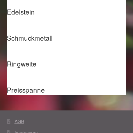
Edelstein
Schmuckmetall
Ringweite
Preisspanne
AGB
Impressum