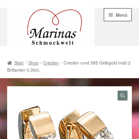
Zur
Zum
Menü
Navigation
Inhalt
springen
springen
Start
Start
Shop
Creolen
Creolen rund 585 Gelbgold matt 2
Brillanten 0,30ct.
AGB
Beispiel-Seite
Datenschutz
Geschenke zu Ostern 2023
Geschenke zu Ostern 2024