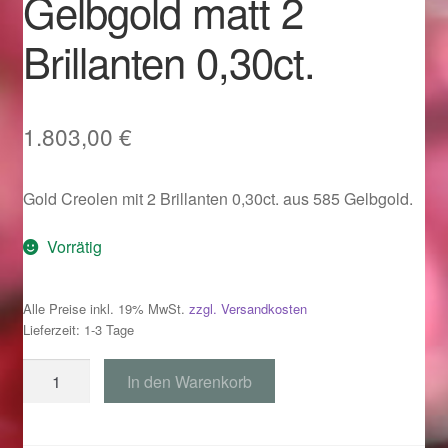
Gelbgold matt 2
Im Gedenken an
Brillanten 0,30ct.
Impressum
Karneval 2015 – Schmuck zu Fasching & Co.
1.803,00
€
Karneval 2019 – Schmuck zu Fasching & Co.
Gold Creolen mit 2 Brillanten 0,30ct. aus 585 Gelbgold.
Karneval 2020 – Schmuck zu Fasching & Co.
Vorrätig
Kasse
Alle Preise inkl. 19% MwSt.
zzgl. Versandkosten
Lieferzeit: 1-3 Tage
Liefer- und Versandkosten
Creolen
In den Warenkorb
Magisches und Festliches zu Halloween
rund
585
Magisches und Festliches zu Halloween
Gelbgold