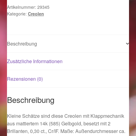
matt
Artikelnummer:
29345
Kategorie:
Creolen
2
Magisches und Festliches zu Halloween 2021
Brillanten
0,30ct.
Magisches und Festliches zu Halloween 2022
Menge
Beschreibung
Mein Konto
Zusätzliche Informationen
Logout
Rezensionen (0)
Ostergeschenke finden für Ostern 2015
Ostergeschenke finden für Ostern 2016
Beschreibung
Ostergeschenke finden für Ostern 2017
Kleine Schätze sind diese Creolen mit Klappmechanik
aus mattiertem 14k (585) Gelbgold, besetzt mit 2
Ostergeschenke finden für Ostern 2018
Brillanten, 0,30 ct., Cr/IF. Maße: Außendurchmesser ca.