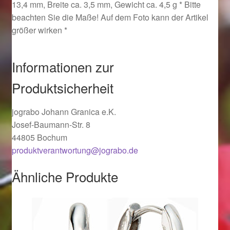
13,4 mm, Breite ca. 3,5 mm, Gewicht ca. 4,5 g * Bitte
Ostergeschenke finden für Ostern 2019
beachten Sie die Maße! Auf dem Foto kann der Artikel
größer wirken *
Ostergeschenke finden für Ostern 2020
Informationen zur
Ostergeschenke finden für Ostern 2021
Produktsicherheit
Ostergeschenke finden für Ostern 2022
jograbo Johann Granica e.K.
Partner
Josef-Baumann-Str. 8
44805 Bochum
Shop
produktverantwortung@jograbo.de
Ähnliche Produkte
Startseite
Startseite