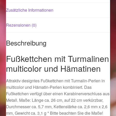
Zusätzliche Informationen
Magisches und Festliches zu Halloween 2021
Rezensionen (0)
Magisches und Festliches zu Halloween 2022
Mein Konto
Beschreibung
Logout
Fußkettchen mit Turmalinen
multicolor und Hämatinen
Ostergeschenke finden für Ostern 2015
Attraktiv designtes Fußkettchen mit Turmalin-Perlen in
Ostergeschenke finden für Ostern 2016
multicolor und Hämatin-Perlen kombiniert. Das
Fußkettchen verfügt über einen Karabinerverschluss aus
Ostergeschenke finden für Ostern 2017
Metall. Maße: Länge ca. 26 cm, auf 22 cm verkürzbar,
Durchmesser ca. 5,7 mm, Kettenstärke ca. 2,6 mm x 2,6
Ostergeschenke finden für Ostern 2018
mm, Gewicht ca. 3,1 g * Bitte beachten Sie die Maße!