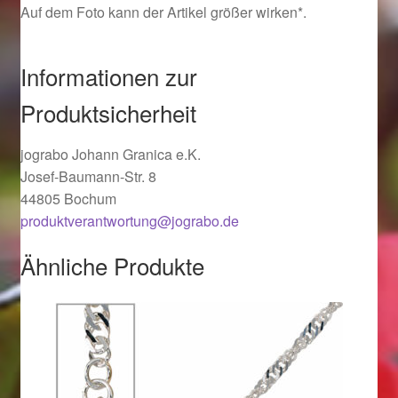
Auf dem Foto kann der Artikel größer wirken*.
Ostergeschenke finden für Ostern 2019
Informationen zur
Ostergeschenke finden für Ostern 2020
Produktsicherheit
Ostergeschenke finden für Ostern 2021
jograbo Johann Granica e.K.
Ostergeschenke finden für Ostern 2022
Josef-Baumann-Str. 8
44805 Bochum
Partner
produktverantwortung@jograbo.de
Shop
Ähnliche Produkte
Startseite
Startseite