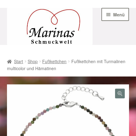
Zur
Zum
Menü
Navigation
Inhalt
springen
springen
Start
Start
Shop
Fußkettchen
Fußkettchen mit Turmalinen
multicolor und Hämatinen
AGB
Beispiel-Seite
Datenschutz
Geschenke zu Ostern 2023
Geschenke zu Ostern 2024