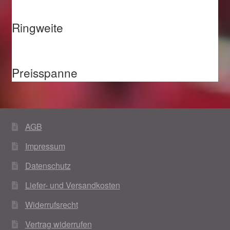
Ringweite
Preisspanne
AGB
Impressum
Datenschutz
Liefer- und Versandkosten
Widerrufsrecht
Vertrag widerrufen