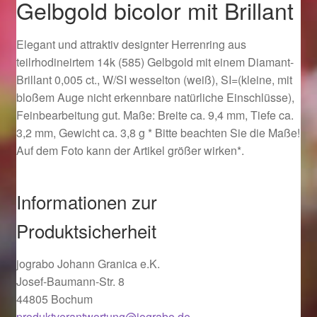
Gelbgold bicolor mit Brillant
Ostergeschenke finden für Ostern 2019
Elegant und attraktiv designter Herrenring aus
Ostergeschenke finden für Ostern 2020
teilrhodineirtem 14k (585) Gelbgold mit einem Diamant-
Brillant 0,005 ct., W/SI wesselton (weiß), SI=(kleine, mit
Ostergeschenke finden für Ostern 2021
bloßem Auge nicht erkennbare natürliche Einschlüsse),
Feinbearbeitung gut. Maße: Breite ca. 9,4 mm, Tiefe ca.
Ostergeschenke finden für Ostern 2022
3,2 mm, Gewicht ca. 3,8 g * Bitte beachten Sie die Maße!
Auf dem Foto kann der Artikel größer wirken*.
Partner
Informationen zur
Shop
Produktsicherheit
Startseite
jograbo Johann Granica e.K.
Startseite
Josef-Baumann-Str. 8
44805 Bochum
produktverantwortung@jograbo.de