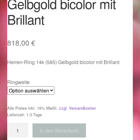
Gelbgold bicolor mit
Im Gedenken an
Brillant
Impressum
Karneval 2015 – Schmuck zu Fasching & Co.
818,00
€
Karneval 2019 – Schmuck zu Fasching & Co.
Herren-Ring 14k (585) Gelbgold bicolor mit Brillant
Karneval 2020 – Schmuck zu Fasching & Co.
Ringweite
Kasse
Liefer- und Versandkosten
Alle Preise inkl. 19% MwSt.
zzgl. Versandkosten
Lieferzeit: 1-3 Tage
Magisches und Festliches zu Halloween
Herren-
In den Warenkorb
Ring
Magisches und Festliches zu Halloween