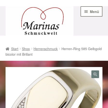
Zur
Zum
Menü
Navigation
Inhalt
springen
springen
Start
Start
Shop
Herrenschmuck
Herren-Ring 585 Gelbgold
bicolor mit Brillant
AGB
Beispiel-Seite
Datenschutz
Geschenke zu Ostern 2023
Geschenke zu Ostern 2024