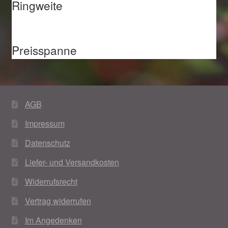
Ringweite
Preisspanne
AGB
Impressum
Datenschutz
Liefer- und Versandkosten
Widerrufsrecht
Vertrag widerrufen
Im Angedenken