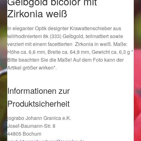
Gelbgold bicolor mit
Ostergeschenke finden für Ostern 2019
Zirkonia weiß
Ostergeschenke finden für Ostern 2020
In eleganter Optik designter Krawattenschieber aus
teilrhodiniertem 8k (333) Gelbgold, teilmattiert sowie
Ostergeschenke finden für Ostern 2021
verziert mit einem facettierten Zirkonia in weiß. Maße:
Höhe ca. 6,6 mm, Breite ca. 64,9 mm, Gewicht ca. 6,3 g *
Ostergeschenke finden für Ostern 2022
Bitte beachten Sie die Maße! Auf dem Foto kann der
Artikel größer wirken*.
Partner
Informationen zur
Shop
Produktsicherheit
Startseite
jograbo Johann Granica e.K.
Startseite
Josef-Baumann-Str. 8
44805 Bochum