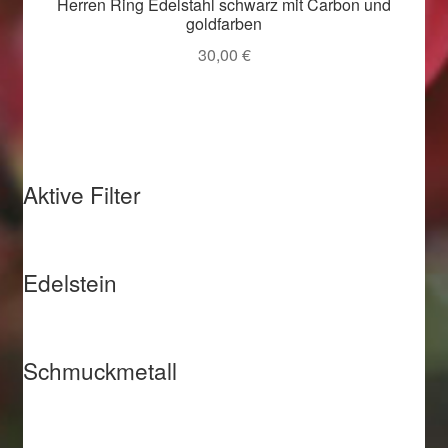
Herren Ring Edelstahl schwarz mit Carbon und
goldfarben
Weihnachtsangebote 2019
30,00
€
Weihnachtsangebote 2020
Weihnachtsangebote 2021
Widerrufsrecht
Aktive Filter
Woocommerce Predictive Search
Edelstein
Schmuckmetall