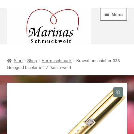
Zur
Zum
Menü
Navigation
Inhalt
springen
springen
Start
Start
Shop
Herrenschmuck
Krawattenschieber 333
Gelbgold bicolor mit Zirkonia weiß
AGB
Beispiel-Seite
Datenschutz
Geschenke zu Ostern 2023
Geschenke zu Ostern 2024