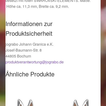
besetzt mit roten SWAROVSKI ELEMENTS. Maße:
Ostergeschenke finden für Ostern 2019
Höhe ca. 11,3 mm, Breite ca. 9,2 mm.
Ostergeschenke finden für Ostern 2020
Informationen zur
Ostergeschenke finden für Ostern 2021
Produktsicherheit
Ostergeschenke finden für Ostern 2022
jograbo Johann Granica e.K.
Josef-Baumann-Str. 8
44805 Bochum
Partner
produktverantwortung@jograbo.de
Shop
Ähnliche Produkte
Startseite
Startseite