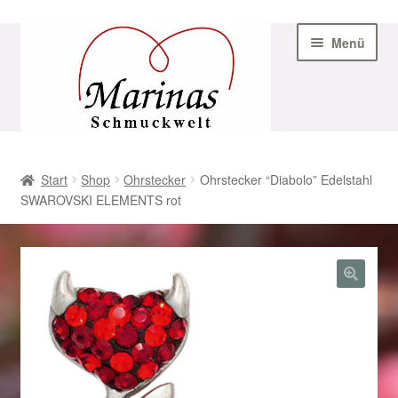
Zur
Zum
Menü
Navigation
Inhalt
springen
springen
Start
Start
Shop
Ohrstecker
Ohrstecker “Diabolo” Edelstahl
SWAROVSKI ELEMENTS rot
AGB
Beispiel-Seite
Datenschutz
Geschenke zu Ostern 2023
Geschenke zu Ostern 2024