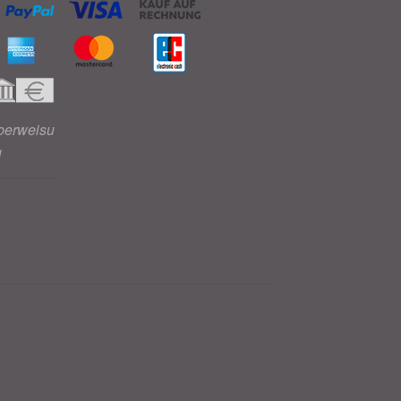
berweisu
g