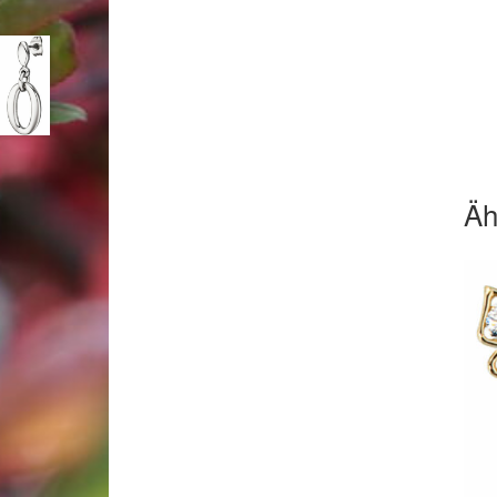
Woocommerce Predictive Search
Äh