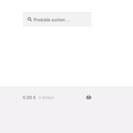
Suchen
Suchen
nach:
0,00
€
0 Artikel