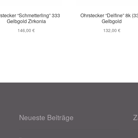
stecker “Schmetterling” 333
Ohrstecker “Delfine” 8k (3
Gelbgold Zirkonia
Gelbgold
146,00
€
132,00
€
Neueste Beiträge
Z