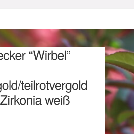
cker “Wirbel”
ld/teilrotvergold
sum
 Zirkonia weiß