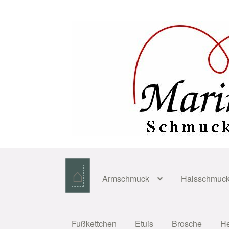
Zur
Zum
Navigation
Inhalt
springen
springen
⌂
Armschmuck
Halsschmuc
Fußkettchen
Etuis
Brosche
H