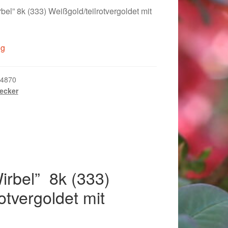
bel” 8k (333) Weißgold/teilrotvergoldet mit
ig
4870
ecker
irbel” 8k (333)
018
otvergoldet mit