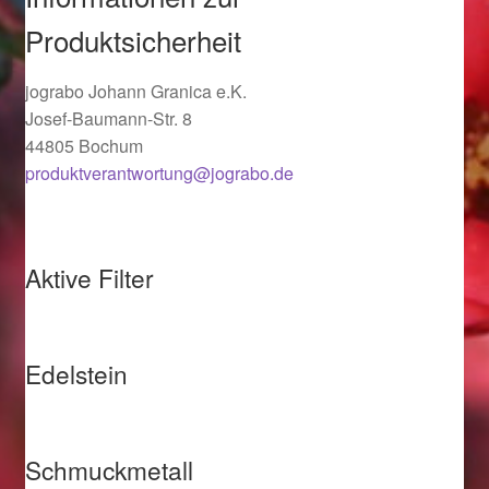
Ostergeschenke finden für Ostern 2019
Produktsicherheit
Ostergeschenke finden für Ostern 2020
jograbo Johann Granica e.K.
Josef-Baumann-Str. 8
Ostergeschenke finden für Ostern 2021
44805 Bochum
produktverantwortung@jograbo.de
Ostergeschenke finden für Ostern 2022
Partner
Aktive Filter
Shop
Edelstein
Startseite
Startseite
Schmuckmetall