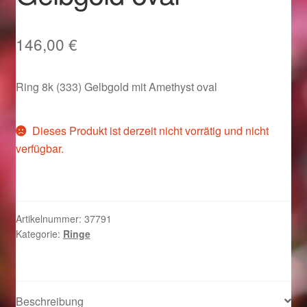
Im Gedenken an
146,00
€
Impressum
Ring 8k (333) Gelbgold mit Amethyst oval
Karneval 2015 – Schmuck zu Fasching & Co.
Karneval 2019 – Schmuck zu Fasching & Co.
Dieses Produkt ist derzeit nicht vorrätig und nicht
verfügbar.
Karneval 2020 – Schmuck zu Fasching & Co.
Kasse
Artikelnummer:
37791
Liefer- und Versandkosten
Kategorie:
Ringe
Magisches und Festliches zu Halloween
Beschreibung
Magisches und Festliches zu Halloween