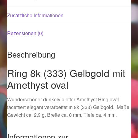
Zusätzliche Informationen
Magisches und Festliches zu Halloween 2021
Magisches und Festliches zu Halloween 2022
Rezensionen (0)
Mein Konto
Beschreibung
Logout
Ring 8k (333) Gelbgold mit
Ostergeschenke finden für Ostern 2015
Amethyst oval
Ostergeschenke finden für Ostern 2016
Wunderschöner dunkelvioletter Amethyst Ring oval
facettiert elegant verarbeitet in 8k (333) Gelbgold. Maße:
Ostergeschenke finden für Ostern 2017
Gewicht ca. 2,9 g, Breite ca. 8 mm, Tiefe ca. 4 mm.
Ostergeschenke finden für Ostern 2018
Informationen zur