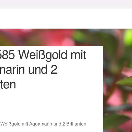
585 Weißgold mit
arin und 2
nten
sum
 Weißgold mit Aquamarin und 2 Brillanten