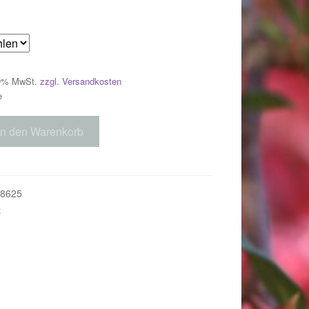
 19% MwSt.
zzgl. Versandkosten
e
In den Warenkorb
8625
e
018