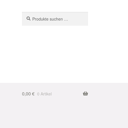
Suchen
Suchen
nach:
0,00
€
0 Artikel