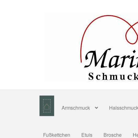
Zur
Zum
Navigation
Inhalt
springen
springen
⌂
Armschmuck
Halsschmuc
Fußkettchen
Etuis
Brosche
H