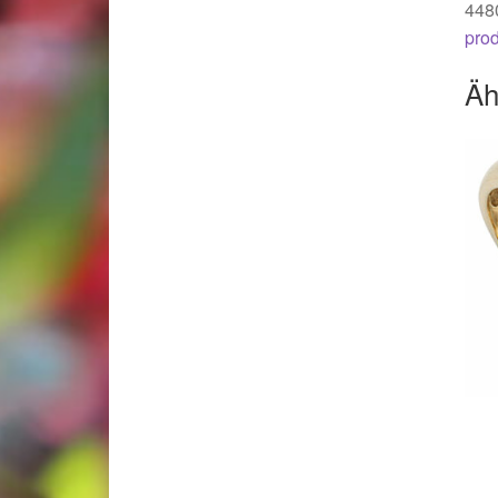
448
pro
Äh