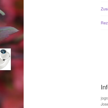
Woocommerce Predictive Search
Zusä
Rez
In
jogr
Jos