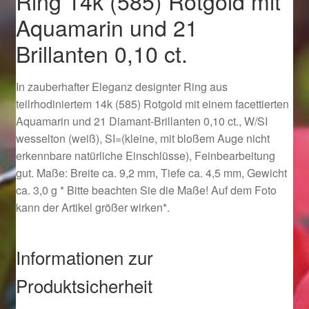
Ring 14k (585) Rotgold mit
Ostergeschenke finden für Ostern 2019
Aquamarin und 21
Brillanten 0,10 ct.
Ostergeschenke finden für Ostern 2020
In zauberhafter Eleganz designter Ring aus
Ostergeschenke finden für Ostern 2021
teilrhodiniertem 14k (585) Rotgold mit einem facettierten
Aquamarin und 21 Diamant-Brillanten 0,10 ct., W/SI
Ostergeschenke finden für Ostern 2022
wesselton (weiß), SI=(kleine, mit bloßem Auge nicht
erkennbare natürliche Einschlüsse), Feinbearbeitung
Partner
gut. Maße: Breite ca. 9,2 mm, Tiefe ca. 4,5 mm, Gewicht
ca. 3,0 g * Bitte beachten Sie die Maße! Auf dem Foto
Shop
kann der Artikel größer wirken*.
Startseite
Informationen zur
Startseite
Produktsicherheit