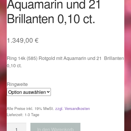
Aquamarin und 21
Im Gedenken an
Brillanten 0,10 ct.
Impressum
Karneval 2015 – Schmuck zu Fasching & Co.
1.349,00
€
Karneval 2019 – Schmuck zu Fasching & Co.
Ring 14k (585) Rotgold mit Aquamarin und 21 Brillanten
0,10 ct.
Karneval 2020 – Schmuck zu Fasching & Co.
Kasse
Ringweite
Liefer- und Versandkosten
Alle Preise inkl. 19% MwSt.
zzgl. Versandkosten
Magisches und Festliches zu Halloween
Lieferzeit: 1-3 Tage
Ring
In den Warenkorb
Magisches und Festliches zu Halloween