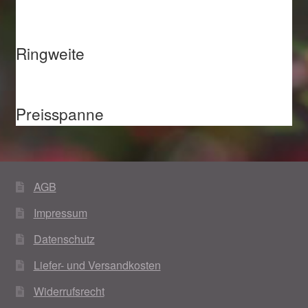
Ringweite
Preisspanne
AGB
Impressum
Datenschutz
Liefer- und Versandkosten
Widerrufsrecht