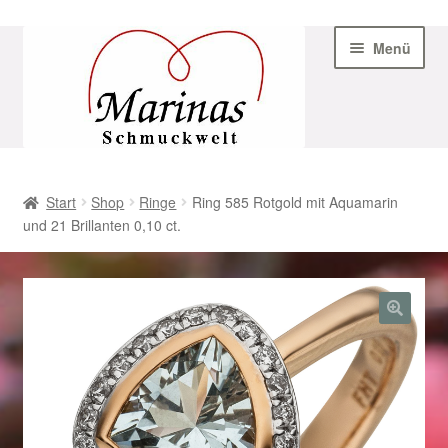
Zur
Zum
Menü
Navigation
Inhalt
springen
springen
Start
Start
Shop
Ringe
Ring 585 Rotgold mit Aquamarin
und 21 Brillanten 0,10 ct.
AGB
Beispiel-Seite
Datenschutz
Geschenke zu Ostern 2023
Geschenke zu Ostern 2024