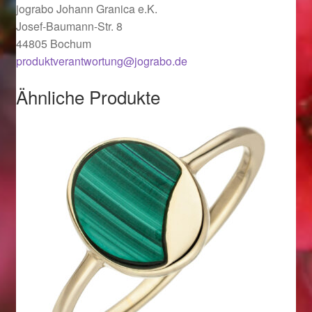
Valentinstag
jograbo Johann Granica e.K.
Josef-Baumann-Str. 8
Valentinstag 2016
44805 Bochum
produktverantwortung@jograbo.de
Valentinstag Geschenke
Ähnliche Produkte
Vertrag widerrufen
Warenkorb
Weihnachtsangebote 2015
Weihnachtsangebote 2016
Weihnachtsangebote 2017
Weihnachtsangebote 2018