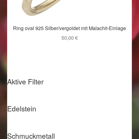
Weihnachtsangebote 2019
Weihnachtsangebote 2020
Ring oval 925 Silber/vergoldet mit Malachit-Einlage
50,00
€
Weihnachtsangebote 2021
Widerrufsrecht
Woocommerce Predictive Search
Aktive Filter
Edelstein
Schmuckmetall