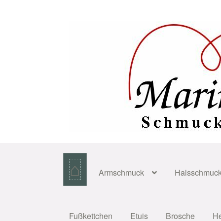
Zur
Zum
Navigation
Inhalt
springen
springen
⌂
Armschmuck
Halsschmuc
Fußkettchen
Etuis
Brosche
H