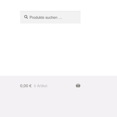
Suchen
Suchen
nach:
0,00
€
0 Artikel