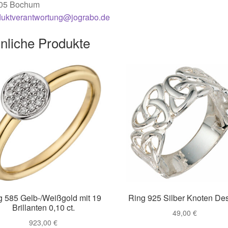
05 Bochum
duktverantwortung@jograbo.de
nliche Produkte
g 585 Gelb-/Weißgold mit 19
Ring 925 Silber Knoten De
Brillanten 0,10 ct.
49,00
€
923,00
€