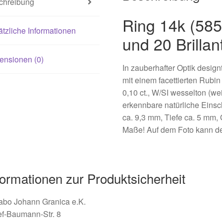
chreibung
Menge
Ring 14k (585
tzliche Informationen
und 20 Brillan
ensionen (0)
In zauberhafter Optik desig
mit einem facettierten Rubi
0,10 ct., W/SI wesselton (we
erkennbare natürliche Einsc
ca. 9,3 mm, Tiefe ca. 5 mm, 
Maße! Auf dem Foto kann der
formationen zur Produktsicherheit
abo Johann Granica e.K.
ef-Baumann-Str. 8