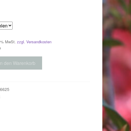
 19% MwSt.
zzgl. Versandkosten
e
In den Warenkorb
6625
e
018