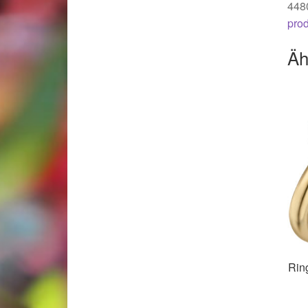
448
pro
Äh
Rin