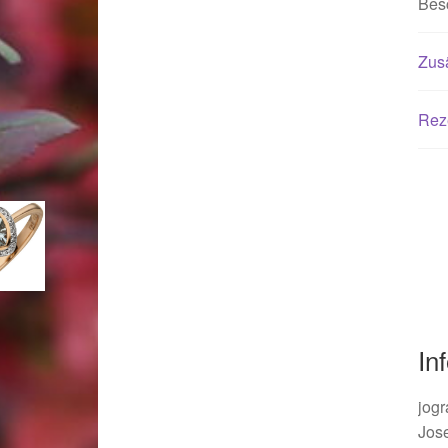
Bes
Woocommerce Predictive Search
Zusä
Rez
In
jogr
Jos