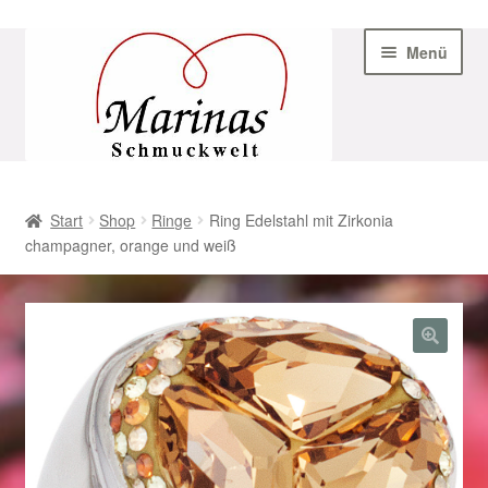
Zur
Zum
Menü
Navigation
Inhalt
springen
springen
Start
Start
Shop
Ringe
Ring Edelstahl mit Zirkonia
champagner, orange und weiß
AGB
Beispiel-Seite
Datenschutz
Geschenke zu Ostern 2023
Geschenke zu Ostern 2024