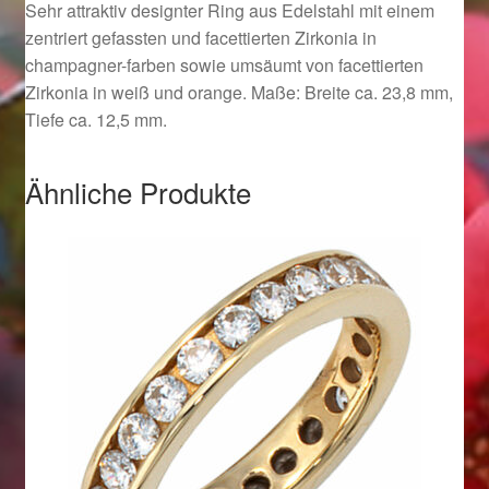
Sehr attraktiv designter Ring aus Edelstahl mit einem
Ostergeschenke finden für Ostern 2019
zentriert gefassten und facettierten Zirkonia in
champagner-farben sowie umsäumt von facettierten
Ostergeschenke finden für Ostern 2020
Zirkonia in weiß und orange. Maße: Breite ca. 23,8 mm,
Tiefe ca. 12,5 mm.
Ostergeschenke finden für Ostern 2021
Ähnliche Produkte
Ostergeschenke finden für Ostern 2022
Partner
Shop
Startseite
Startseite