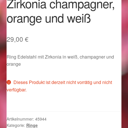
Zirkonia champagner,
Im Gedenken an
orange und weiß
Impressum
Karneval 2015 – Schmuck zu Fasching & Co.
29,00
€
Karneval 2019 – Schmuck zu Fasching & Co.
Ring Edelstahl mit Zirkonia in weiß, champagner und
orange
Karneval 2020 – Schmuck zu Fasching & Co.
Kasse
Dieses Produkt ist derzeit nicht vorrätig und nicht
verfügbar.
Liefer- und Versandkosten
Magisches und Festliches zu Halloween
Artikelnummer:
45944
Kategorie:
Ringe
Magisches und Festliches zu Halloween