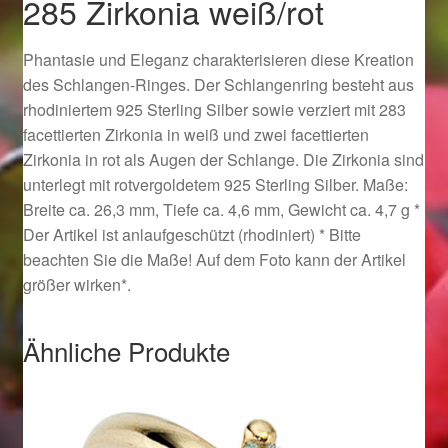
285 Zirkonia weiß/rot
Ostergeschenke finden für Ostern 2019
Phantasie und Eleganz charakterisieren diese Kreation
Ostergeschenke finden für Ostern 2020
des Schlangen-Ringes. Der Schlangenring besteht aus
rhodiniertem 925 Sterling Silber sowie verziert mit 283
Ostergeschenke finden für Ostern 2021
facettierten Zirkonia in weiß und zwei facettierten
Zirkonia in rot als Augen der Schlange. Die Zirkonia sind
unterlegt mit rotvergoldetem 925 Sterling Silber. Maße:
Ostergeschenke finden für Ostern 2022
Breite ca. 26,3 mm, Tiefe ca. 4,6 mm, Gewicht ca. 4,7 g *
Der Artikel ist anlaufgeschützt (rhodiniert) * Bitte
Partner
beachten Sie die Maße! Auf dem Foto kann der Artikel
größer wirken*.
Shop
Startseite
Ähnliche Produkte
Startseite