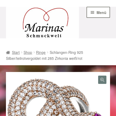
Zur
Zum
Menü
Navigation
Inhalt
springen
springen
Start
Start
Shop
Ringe
Schlangen-Ring 925
Silber/teilrotvergoldet mit 285 Zirkonia weiß/rot
AGB
Beispiel-Seite
Datenschutz
Geschenke zu Ostern 2023
Geschenke zu Ostern 2024