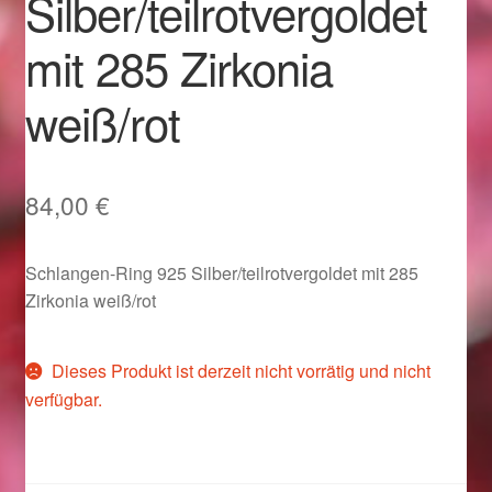
Silber/teilrotvergoldet
Im Gedenken an
mit 285 Zirkonia
Impressum
weiß/rot
Karneval 2015 – Schmuck zu Fasching & Co.
Karneval 2019 – Schmuck zu Fasching & Co.
84,00
€
Karneval 2020 – Schmuck zu Fasching & Co.
Schlangen-Ring 925 Silber/teilrotvergoldet mit 285
Zirkonia weiß/rot
Kasse
Dieses Produkt ist derzeit nicht vorrätig und nicht
Liefer- und Versandkosten
verfügbar.
Magisches und Festliches zu Halloween
Magisches und Festliches zu Halloween