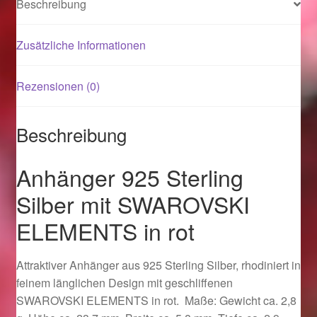
Beschreibung
Magisches und Festliches zu Halloween 2021
Zusätzliche Informationen
Magisches und Festliches zu Halloween 2022
Rezensionen (0)
Mein Konto
Beschreibung
Logout
Anhänger 925 Sterling
Ostergeschenke finden für Ostern 2015
Silber mit SWAROVSKI
ELEMENTS in rot
Ostergeschenke finden für Ostern 2016
Ostergeschenke finden für Ostern 2017
Attraktiver Anhänger aus 925 Sterling Silber, rhodiniert in
feinem länglichen Design mit geschliffenen
Ostergeschenke finden für Ostern 2018
SWAROVSKI ELEMENTS in rot. Maße: Gewicht ca. 2,8