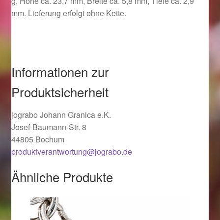
g, Höhe ca. 23,7 mm, Breite ca. 5,8 mm, Tiefe ca. 2,9
Ostergeschenke finden für Ostern 2019
mm. Lieferung erfolgt ohne Kette.
Ostergeschenke finden für Ostern 2020
Ostergeschenke finden für Ostern 2021
Informationen zur
Produktsicherheit
Ostergeschenke finden für Ostern 2022
jograbo Johann Granica e.K.
Partner
Josef-Baumann-Str. 8
44805 Bochum
Shop
produktverantwortung@jograbo.de
Startseite
Ähnliche Produkte
Startseite