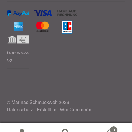
Überweisu
ng
© Marinas Schmuckwelt 2026
Datenschutz
Erstellt mit WooCommerce
.
0