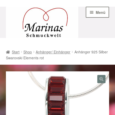
Zur
Zum
Menü
Navigation
Inhalt
springen
springen
Start
Start
Shop
Anhänger/ Einhänger
Anhänger 925 Silber
Swarovski Elements rot
AGB
Beispiel-Seite
Datenschutz
Geschenke zu Ostern 2023
Geschenke zu Ostern 2024