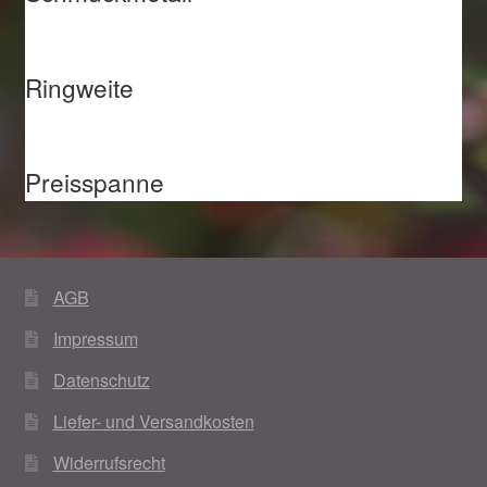
Ringweite
Preisspanne
AGB
Impressum
Datenschutz
Liefer- und Versandkosten
Widerrufsrecht