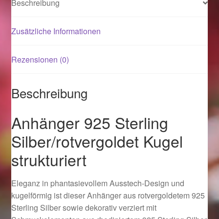
Beschreibung
Magisches und Festliches zu Halloween 2021
Zusätzliche Informationen
Magisches und Festliches zu Halloween 2022
Rezensionen (0)
Mein Konto
Beschreibung
Logout
Anhänger 925 Sterling
Ostergeschenke finden für Ostern 2015
Silber/rotvergoldet Kugel
strukturiert
Ostergeschenke finden für Ostern 2016
Ostergeschenke finden für Ostern 2017
Eleganz in phantasievollem Ausstech-Design und
kugelförmig ist dieser Anhänger aus rotvergoldetem 925
Ostergeschenke finden für Ostern 2018
Sterling Silber sowie dekorativ verziert mit