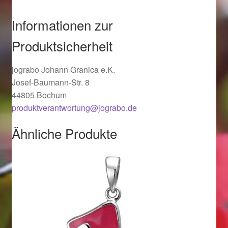
Ostergeschenke finden für Ostern 2019
Informationen zur
Ostergeschenke finden für Ostern 2020
Produktsicherheit
Ostergeschenke finden für Ostern 2021
jograbo Johann Granica e.K.
Josef-Baumann-Str. 8
Ostergeschenke finden für Ostern 2022
44805 Bochum
produktverantwortung@jograbo.de
Partner
Ähnliche Produkte
Shop
Startseite
Startseite