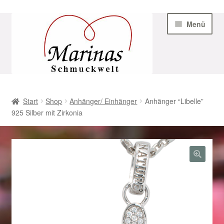
Zur
Zum
Menü
Navigation
Inhalt
springen
springen
Start
Start
Shop
Anhänger/ Einhänger
Anhänger “Libelle”
925 Silber mit Zirkonia
AGB
Beispiel-Seite
Datenschutz
Geschenke zu Ostern 2023
Geschenke zu Ostern 2024