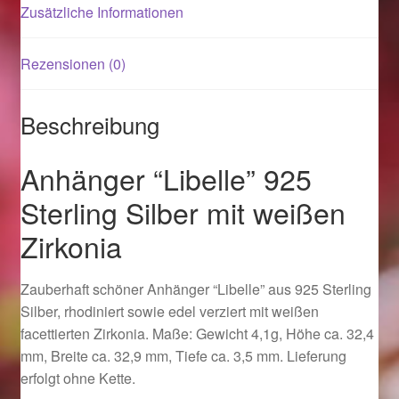
Zusätzliche Informationen
Magisches und Festliches zu Halloween 2021
Rezensionen (0)
Magisches und Festliches zu Halloween 2022
Beschreibung
Mein Konto
Anhänger “Libelle” 925
Logout
Sterling Silber mit weißen
Ostergeschenke finden für Ostern 2015
Zirkonia
Ostergeschenke finden für Ostern 2016
Zauberhaft schöner Anhänger “Libelle” aus 925 Sterling
Silber, rhodiniert sowie edel verziert mit weißen
Ostergeschenke finden für Ostern 2017
facettierten Zirkonia. Maße: Gewicht 4,1g, Höhe ca. 32,4
mm, Breite ca. 32,9 mm, Tiefe ca. 3,5 mm. Lieferung
Ostergeschenke finden für Ostern 2018
erfolgt ohne Kette.