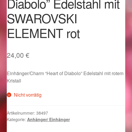
Diabolo” Edelstahl mit
Im Gedenken an
SWAROVSKI
Impressum
ELEMENT rot
Karneval 2015 – Schmuck zu Fasching & Co.
Karneval 2019 – Schmuck zu Fasching & Co.
24,00
€
Karneval 2020 – Schmuck zu Fasching & Co.
Einhänger/Charm “Heart of Diabolo” Edelstahl mit rotem
Kristall
Kasse
Nicht vorrätig
Liefer- und Versandkosten
Artikelnummer:
38497
Magisches und Festliches zu Halloween
Kategorie:
Anhänger/ Einhänger
Magisches und Festliches zu Halloween