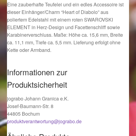
Eine zauberhafte Teufelei und ein edles Accessoire ist
Ostergeschenke finden für Ostern 2019
dieser Einhänger/Charm “Heart of Diabolo” aus
poliertem Edelstahl mit einem roten SWAROVSKI
Ostergeschenke finden für Ostern 2020
ELEMENT in Herz-Design und Facettenschliff sowie
Karabinerverschluss. Maße: Höhe ca. 15,6 mm, Breite
Ostergeschenke finden für Ostern 2021
ca. 11,1 mm, Tiefe ca. 5,5 mm. Lieferung erfolgt ohne
Kette oder Armband.
Ostergeschenke finden für Ostern 2022
Informationen zur
Partner
Produktsicherheit
Shop
jograbo Johann Granica e.K.
Startseite
Josef-Baumann-Str. 8
44805 Bochum
Startseite
produktverantwortung@jograbo.de