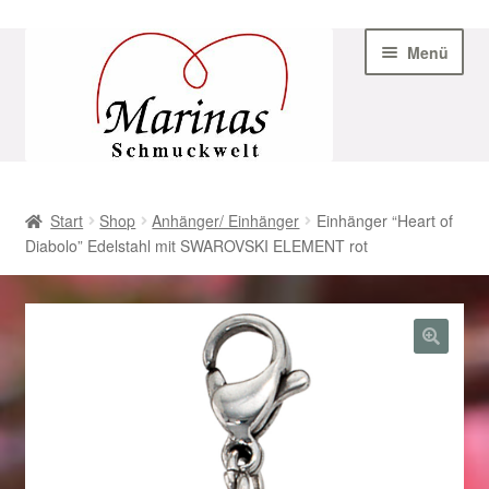
Zur
Zum
Menü
Navigation
Inhalt
springen
springen
Start
Start
Shop
Anhänger/ Einhänger
Einhänger “Heart of
Diabolo” Edelstahl mit SWAROVSKI ELEMENT rot
AGB
Beispiel-Seite
Datenschutz
Geschenke zu Ostern 2023
Geschenke zu Ostern 2024