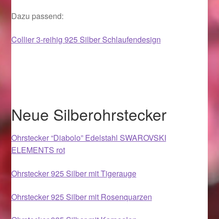
Im Gedenken an
Dazu passend:
Impressum
Collier 3-reihig 925 Silber Schlaufendesign
Karneval 2015 – Schmuck zu Fasching & Co.
Karneval 2019 – Schmuck zu Fasching & Co.
Neue Silberohrstecker
Karneval 2020 – Schmuck zu Fasching & Co.
Ohrstecker “Diabolo” Edelstahl SWAROVSKI
Kasse
ELEMENTS rot
Liefer- und Versandkosten
Ohrstecker 925 Silber mit Tigerauge
Magisches und Festliches zu Halloween
Ohrstecker 925 Silber mit Rosenquarzen
Magisches und Festliches zu Halloween