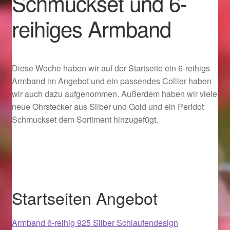
Schmuckset und 6-
reihiges Armband
Geschenkideen für Weihnachten 2022
Geschenkideen für Weihnachten 2023
Diese Woche haben wir auf der Startseite ein 6-reihigs
Geschenkideen für Weihnachten 2024
Armband im Angebot und ein passendes Collier haben
wir auch dazu aufgenommen. Außerdem haben wir viele
Geschenkideen für Weihnachten 2025
neue Ohrstecker aus Silber und Gold und ein Peridot
Schmuckset dem Sortiment hinzugefügt.
Halloween Schmuck online kaufen 2015
Halloween Schmuck online kaufen 2016
Halloween Schmuck online kaufen 2017
Startseiten Angebot
Halloween Schmuck online kaufen 2018
Armband 6-reihig 925 Silber Schlaufendesign