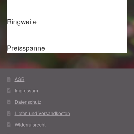
Ringweite
Preisspanne
AGB
Impressum
Datenschutz
Liefer- und Versandkosten
Widerrufsrecht