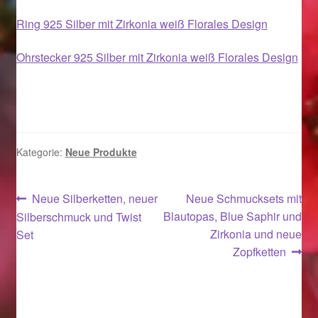
Valentinstag
Ring 925 Silber mit Zirkonia weiß Florales Design
Valentinstag 2016
Ohrstecker 925 Silber mit Zirkonia weiß Florales Design
Valentinstag Geschenke
Vertrag widerrufen
Warenkorb
Kategorie:
Neue Produkte
Weihnachtsangebote 2015
Beitragsnavigation
Vorheriger
Nächster
Neue Silberketten, neuer
Neue Schmucksets mit
Beitrag:
Beitrag:
Blautopas, Blue Saphir und
Silberschmuck und Twist
Weihnachtsangebote 2016
Zirkonia und neue
Set
Zopfketten
Weihnachtsangebote 2017
Weihnachtsangebote 2018