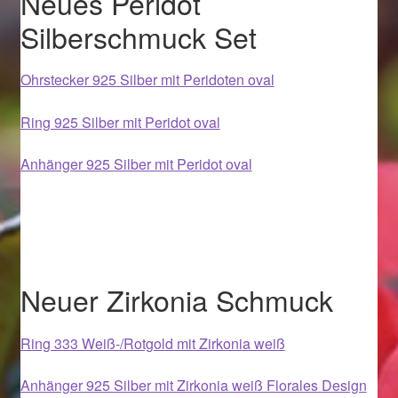
Neues Peridot
Ostergeschenke finden für Ostern 2019
Silberschmuck Set
Ostergeschenke finden für Ostern 2020
Ohrstecker 925 Silber mit Peridoten oval
Ostergeschenke finden für Ostern 2021
Ring 925 Silber mit Peridot oval
Ostergeschenke finden für Ostern 2022
Anhänger 925 Silber mit Peridot oval
Partner
Shop
Neuer Zirkonia Schmuck
Startseite
Ring 333 Weiß-/Rotgold mit Zirkonia weiß
Startseite
Anhänger 925 Silber mit Zirkonia weiß Florales Design