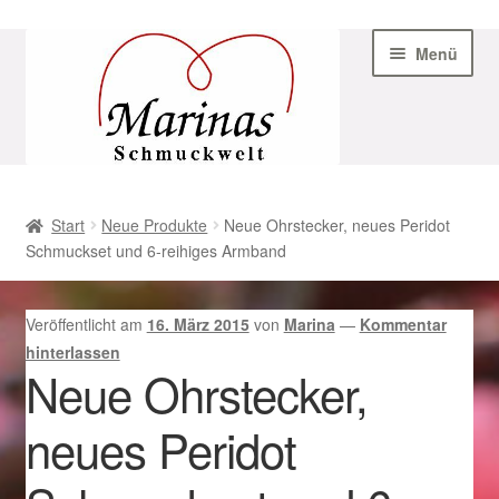
Zur
Zum
Menü
Navigation
Inhalt
springen
springen
Start
Start
Neue Produkte
Neue Ohrstecker, neues Peridot
Schmuckset und 6-reihiges Armband
AGB
Beispiel-Seite
Veröffentlicht am
16. März 2015
von
Marina
—
Kommentar
hinterlassen
Datenschutz
Neue Ohrstecker,
neues Peridot
Geschenke zu Ostern 2023
Geschenke zu Ostern 2024